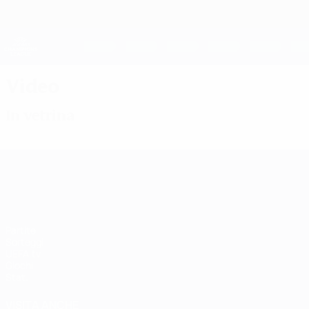
Passa
al
contenuto
UEFA Women's Champions League
principale
Risultati e statistiche live
UEFA Women's Champions League
Video
In vetrina
UEFA Women's Champions League
Partite
Sorteggi
UEFA.tv
Giochi
Stat.
VISITA ANCHE