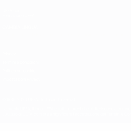
UEFA.com
Fondazione UEFA
CAMBIA LINGUA
Italiano
English
Français
Deutsch
Русский
Español
Italiano
P
Privacy
Termini e condizioni
Politica sui cookie
Impostazioni Privacy
© 1998-2026 UEFA. Tutti i diritti riservati
La parola UEFA, il logo UEFA e tutti i marchi che si riferiscono a com
L'utilizzo di UEFA.com sta a significare l'accettazione dei Termini e Co