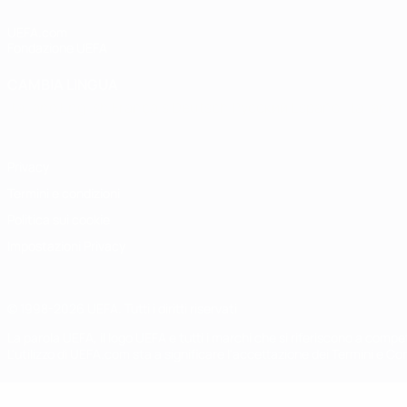
UEFA.com
Fondazione UEFA
CAMBIA LINGUA
Italiano
English
Français
Deutsch
Русский
Español
Italiano
P
Privacy
Termini e condizioni
Politica sui cookie
Impostazioni Privacy
© 1998-2026 UEFA. Tutti i diritti riservati
La parola UEFA, il logo UEFA e tutti i marchi che si riferiscono a com
L'utilizzo di UEFA.com sta a significare l'accettazione dei Termini e Co