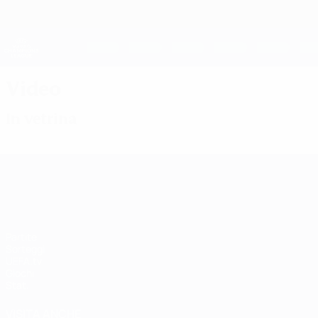
Passa
al
contenuto
UEFA Women's Champions League
principale
Risultati e statistiche live
UEFA Women's Champions League
Video
In vetrina
UEFA Women's Champions League
Partite
Sorteggi
UEFA.tv
Giochi
Stat.
VISITA ANCHE