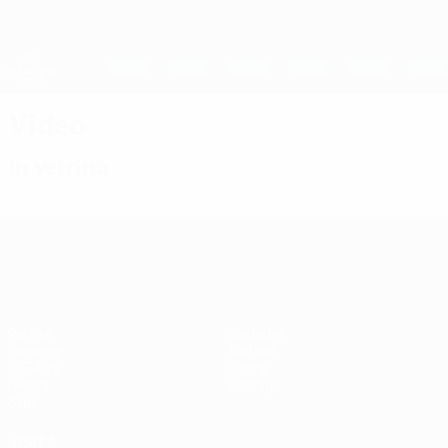
Passa
al
contenuto
UEFA Women's Champions League
Scarica
principale
Risultati e statistiche live
UEFA Women's Champions League
Video
In vetrina
UEFA Women's Champions League
Partite
Squadre
Sorteggi
Notizie
UEFA.tv
Storia
Giochi
Dettagli
Stat.
VISITA