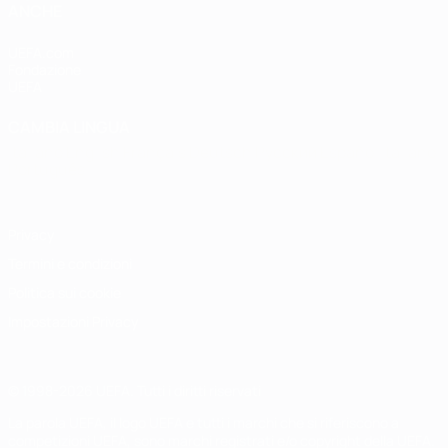
ANCHE
UEFA.com
Fondazione
UEFA
CAMBIA LINGUA
Italiano
English
Français
Deutsch
Русский
Español
Italiano
Português
Privacy
Termini e condizioni
Politica sui cookie
Impostazioni Privacy
© 1998-2026 UEFA. Tutti i diritti riservati
La parola UEFA, il logo UEFA e tutti i marchi che si riferiscono a
competizioni UEFA, sono marchi registrati e/o copyright della UEFA.