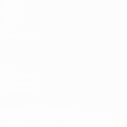
ANCHE
UEFA.com
Fondazione
UEFA
CAMBIA LINGUA
Italiano
English
Français
Deutsch
Русский
Español
Italiano
Português
Privacy
Termini e condizioni
Politica sui cookie
Impostazioni Privacy
© 1998-2026 UEFA. Tutti i diritti riservati
La parola UEFA, il logo UEFA e tutti i marchi che si riferiscono a
competizioni UEFA, sono marchi registrati e/o copyright della UEFA.