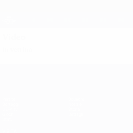
Passa
al
contenuto
UEFA Women's Champions League
Scarica
principale
Risultati e statistiche live
UEFA Women's Champions League
Video
In vetrina
UEFA Women's Champions League
Partite
Squadre
Sorteggi
Notizie
UEFA.tv
Storia
Giochi
Dettagli
Stat.
VISITA