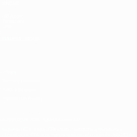
ANCHE
UEFA.com
Fondazione
UEFA
CAMBIA LINGUA
Italiano
English
Français
Deutsch
Русский
Español
Italiano
Português
Privacy
Termini e condizioni
Politica sui cookie
Impostazioni Privacy
© 1998-2026 UEFA. Tutti i diritti riservati
La parola UEFA, il logo UEFA e tutti i marchi che si riferiscono a
competizioni UEFA, sono marchi registrati e/o copyright della UEFA.