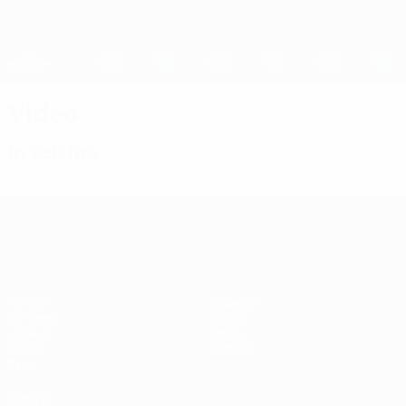
Passa
al
contenuto
UEFA Women's Champions League
Scarica
principale
Risultati e statistiche live
UEFA Women's Champions League
Video
In vetrina
UEFA Women's Champions League
Partite
Squadre
Sorteggi
Notizie
UEFA.tv
Storia
Giochi
Dettagli
Stat.
VISITA