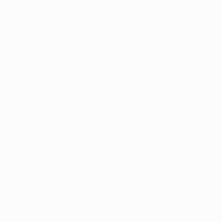
ANCHE
UEFA.com
Fondazione
UEFA
CAMBIA LINGUA
Italiano
English
Français
Deutsch
Русский
Español
Italiano
Português
Privacy
Termini e condizioni
Politica sui cookie
Impostazioni Privacy
© 1998-2026 UEFA. Tutti i diritti riservati
La parola UEFA, il logo UEFA e tutti i marchi che si riferiscono a
competizioni UEFA, sono marchi registrati e/o copyright della UEFA.