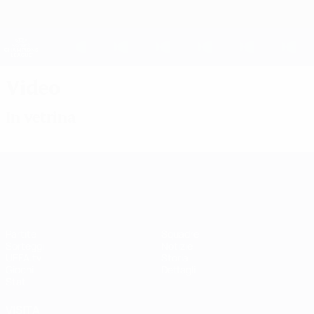
Passa
al
contenuto
UEFA Women's Champions League
Scarica
principale
Risultati e statistiche live
UEFA Women's Champions League
Video
In vetrina
UEFA Women's Champions League
Partite
Squadre
Sorteggi
Notizie
UEFA.tv
Storia
Giochi
Dettagli
Stat.
VISITA