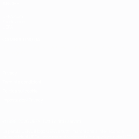
ANCHE
UEFA.com
Fondazione
UEFA
CAMBIA LINGUA
Italiano
English
Français
Deutsch
Русский
Español
Italiano
Português
Privacy
Termini e condizioni
Politica sui cookie
Impostazioni Privacy
© 1998-2026 UEFA. Tutti i diritti riservati
La parola UEFA, il logo UEFA e tutti i marchi che si riferiscono a
competizioni UEFA, sono marchi registrati e/o copyright della UEFA.