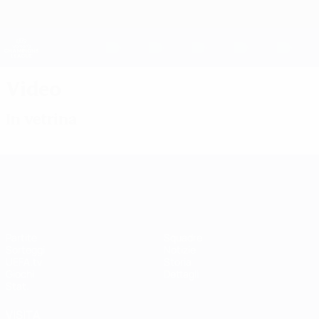
Passa
al
contenuto
UEFA Women's Champions League
Scarica
principale
Risultati e statistiche live
UEFA Women's Champions League
Video
In vetrina
UEFA Women's Champions League
Partite
Squadre
Sorteggi
Notizie
UEFA.tv
Storia
Giochi
Dettagli
Stat.
VISITA