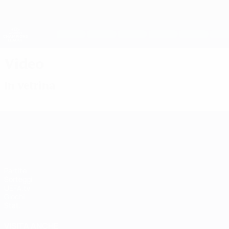
Passa
al
contenuto
UEFA Women's Champions League
principale
Risultati e statistiche live
UEFA Women's Champions League
Video
In vetrina
UEFA Women's Champions League
Partite
Sorteggi
UEFA.tv
Giochi
Stat.
VISITA ANCHE