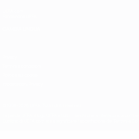
UEFA.com
Fondazione UEFA
CAMBIA LINGUA
Italiano
English
Français
Deutsch
Русский
Español
Italiano
P
Privacy
Termini e condizioni
Politica sui cookie
Impostazioni Privacy
© 1998-2026 UEFA. Tutti i diritti riservati
La parola UEFA, il logo UEFA e tutti i marchi che si riferiscono a com
L'utilizzo di UEFA.com sta a significare l'accettazione dei Termini e Co