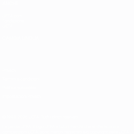
ANCHE
UEFA.com
Fondazione
UEFA
CAMBIA LINGUA
Italiano
English
Français
Deutsch
Русский
Español
Italiano
Português
Privacy
Termini e condizioni
Politica sui cookie
Impostazioni Privacy
© 1998-2026 UEFA. Tutti i diritti riservati
La parola UEFA, il logo UEFA e tutti i marchi che si riferiscono a
competizioni UEFA, sono marchi registrati e/o copyright della UEFA.