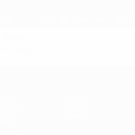
Passa
al
contenuto
UEFA Women's Champions League
Scarica
principale
Risultati e statistiche live
UEFA Women's Champions League
Video
In vetrina
UEFA Women's Champions League
Partite
Squadre
Sorteggi
Notizie
UEFA.tv
Storia
Giochi
Dettagli
Stat.
VISITA