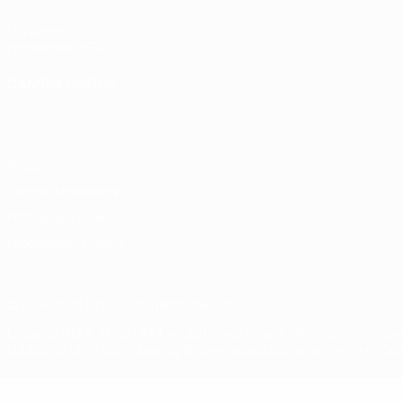
UEFA.com
Fondazione UEFA
CAMBIA LINGUA
Italiano
English
Français
Deutsch
Русский
Español
Italiano
P
Privacy
Termini e condizioni
Politica sui cookie
Impostazioni Privacy
© 1998-2026 UEFA. Tutti i diritti riservati
La parola UEFA, il logo UEFA e tutti i marchi che si riferiscono a com
L'utilizzo di UEFA.com sta a significare l'accettazione dei Termini e Co