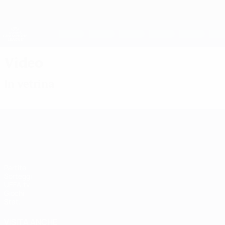
Passa
al
contenuto
UEFA Women's Champions League
principale
Risultati e statistiche live
UEFA Women's Champions League
Video
In vetrina
UEFA Women's Champions League
Partite
Sorteggi
UEFA.tv
Giochi
Stat.
VISITA ANCHE