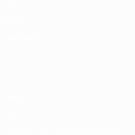
ANCHE
UEFA.com
Fondazione
UEFA
CAMBIA LINGUA
Italiano
English
Français
Deutsch
Русский
Español
Italiano
Português
Privacy
Termini e condizioni
Politica sui cookie
Impostazioni Privacy
© 1998-2026 UEFA. Tutti i diritti riservati
La parola UEFA, il logo UEFA e tutti i marchi che si riferiscono a
competizioni UEFA, sono marchi registrati e/o copyright della UEFA.