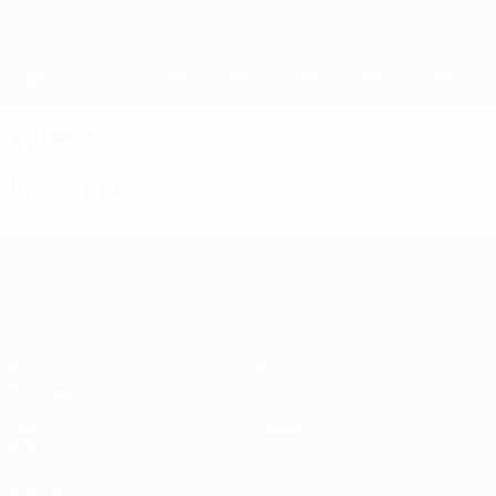
Passa
al
contenuto
UEFA Women's Champions League
Scarica
principale
Risultati e statistiche live
UEFA Women's Champions League
Video
In vetrina
UEFA Women's Champions League
Partite
Squadre
Sorteggi
Notizie
UEFA.tv
Storia
Giochi
Dettagli
Stat.
VISITA