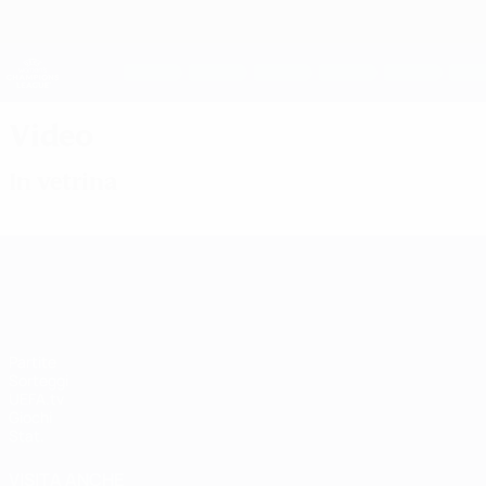
Passa
al
contenuto
UEFA Women's Champions League
principale
Risultati e statistiche live
UEFA Women's Champions League
Video
In vetrina
UEFA Women's Champions League
Partite
Sorteggi
UEFA.tv
Giochi
Stat.
VISITA ANCHE