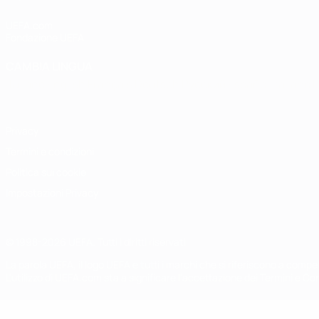
UEFA.com
Fondazione UEFA
CAMBIA LINGUA
Italiano
English
Français
Deutsch
Русский
Español
Italiano
P
Privacy
Termini e condizioni
Politica sui cookie
Impostazioni Privacy
© 1998-2026 UEFA. Tutti i diritti riservati
La parola UEFA, il logo UEFA e tutti i marchi che si riferiscono a com
L'utilizzo di UEFA.com sta a significare l'accettazione dei Termini e Co