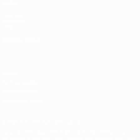
ANCHE
UEFA.com
Fondazione
UEFA
CAMBIA LINGUA
Italiano
English
Français
Deutsch
Русский
Español
Italiano
Português
Privacy
Termini e condizioni
Politica sui cookie
Impostazioni Privacy
© 1998-2026 UEFA. Tutti i diritti riservati
La parola UEFA, il logo UEFA e tutti i marchi che si riferiscono a
competizioni UEFA, sono marchi registrati e/o copyright della UEFA.