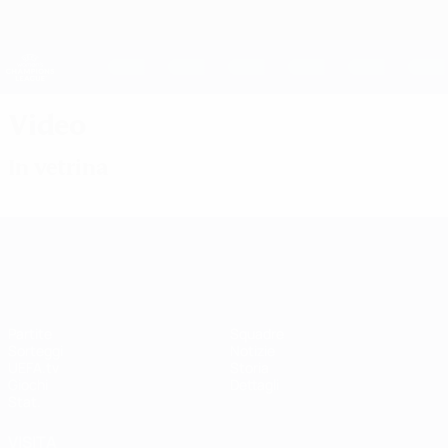
Passa
al
contenuto
UEFA Women's Champions League
Scarica
principale
Risultati e statistiche live
UEFA Women's Champions League
Video
In vetrina
UEFA Women's Champions League
Partite
Squadre
Sorteggi
Notizie
UEFA.tv
Storia
Giochi
Dettagli
Stat.
VISITA