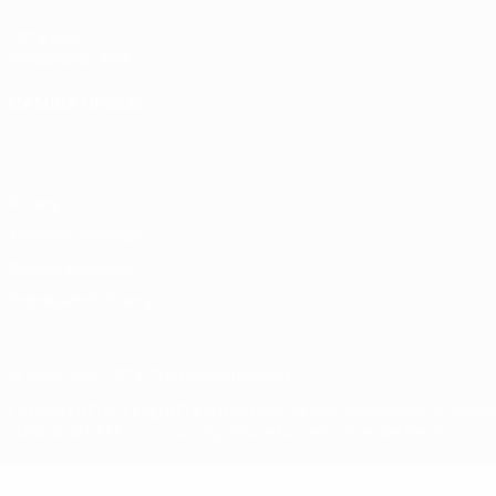
UEFA.com
Fondazione UEFA
CAMBIA LINGUA
Italiano
English
Français
Deutsch
Русский
Español
Italiano
P
Privacy
Termini e condizioni
Politica sui cookie
Impostazioni Privacy
© 1998-2026 UEFA. Tutti i diritti riservati
La parola UEFA, il logo UEFA e tutti i marchi che si riferiscono a com
L'utilizzo di UEFA.com sta a significare l'accettazione dei Termini e Co