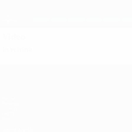
Passa
al
contenuto
UEFA Women's Champions League
principale
Risultati e statistiche live
UEFA Women's Champions League
Video
In vetrina
UEFA Women's Champions League
Partite
Sorteggi
UEFA.tv
Giochi
Stat.
VISITA ANCHE