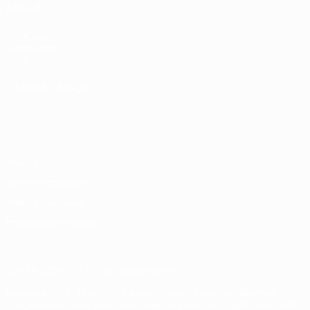
ANCHE
UEFA.com
Fondazione
UEFA
CAMBIA LINGUA
Italiano
English
Français
Deutsch
Русский
Español
Italiano
Português
Privacy
Termini e condizioni
Politica sui cookie
Impostazioni Privacy
© 1998-2026 UEFA. Tutti i diritti riservati
La parola UEFA, il logo UEFA e tutti i marchi che si riferiscono a
competizioni UEFA, sono marchi registrati e/o copyright della UEFA.