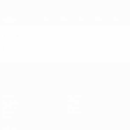
Passa
al
contenuto
UEFA Women's Champions League
Scarica
principale
Risultati e statistiche live
UEFA Women's Champions League
Video
In vetrina
UEFA Women's Champions League
Partite
Squadre
Sorteggi
Notizie
UEFA.tv
Storia
Giochi
Dettagli
Stat.
VISITA