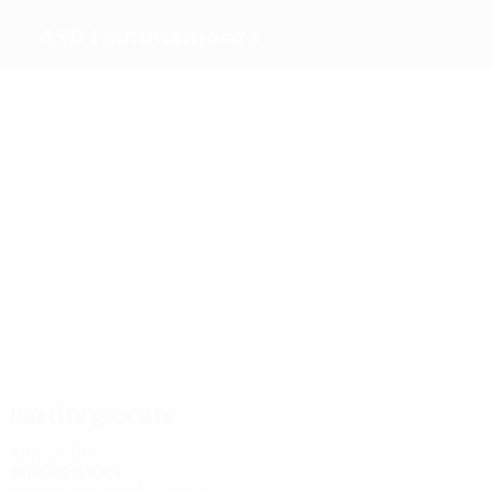
ASD Fiammamonza
Migliori
marcatori
1
Ceroni
Schiavi
1
2
Gazzoli
Balconi
Ramera
Marchitelli
Più
presenze
3
3
3
3
3
Gazzoli
Ceroni
Schiavi
Donghi
Murelli
3
Marchitelli
Partite giocate
Anni 2000
2006/07
G
V
P
S
Primo turno di qualificazione