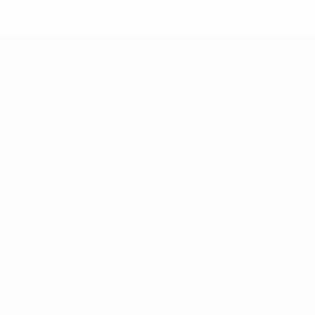
3
2
0
1
UEFA Women's Champions League
Partite
Squadre
Sorteggi
Notizie
UEFA.tv
Storia
Giochi
Dettagli
Stat.
VISITA
ANCHE
UEFA.com
Fondazione
UEFA
CAMBIA LINGUA
Italiano
English
Français
Deutsch
Русский
Español
Italiano