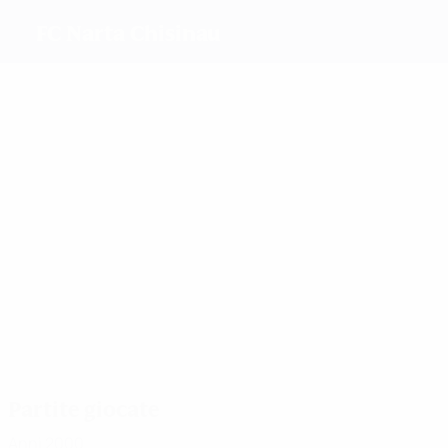
FC Narta Chisinau
Migliori
marcatori
1
2
Harghel
Smidt
Ninicu
Socolova
1
2
L.
Paduraru
Dragomir
Più
presenze
9
7
6
Ninicu
Foma
Toma
7
8
6
L.
Paduraru
Subbotina
Dragomir
Partite giocate
Anni 2000