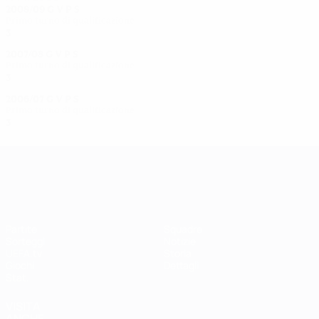
2008/09
G
V
P
S
Primo turno di qualificazione
3
0
0
3
2007/08
G
V
P
S
Primo turno di qualificazione
3
1
0
2
2006/07
G
V
P
S
Primo turno di qualificazione
3
1
0
2
UEFA Women's Champions League
Partite
Squadre
Sorteggi
Notizie
UEFA.tv
Storia
Giochi
Dettagli
Stat.
VISITA
ANCHE