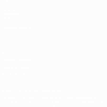
UEFA.com
Fondazione
UEFA
CAMBIA LINGUA
Italiano
English
Français
Deutsch
Русский
Español
Italiano
Português
Privacy
Termini e condizioni
Politica sui cookie
Impostazioni Privacy
© 1998-2026 UEFA. Tutti i diritti riservati
La parola UEFA, il logo UEFA e tutti i marchi che si riferiscono a
competizioni UEFA, sono marchi registrati e/o copyright della UEFA.
Tali marchi non possono essere utilizzati in nessun modo per scopi