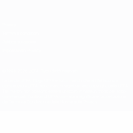
Italiano
English
Français
Deutsch
Русский
Español
Italiano
Português
Privacy
Termini e condizioni
Politica sui cookie
Impostazioni Privacy
© 1998-2026 UEFA. Tutti i diritti riservati
La parola UEFA, il logo UEFA e tutti i marchi che si riferiscono a
competizioni UEFA, sono marchi registrati e/o copyright della UEFA.
Tali marchi non possono essere utilizzati in nessun modo per scopi
commerciali. L'utilizzo di UEFA.com sta a significare l'accettazione
dei Termini e Condizioni e delle Norme sulla Privacy.