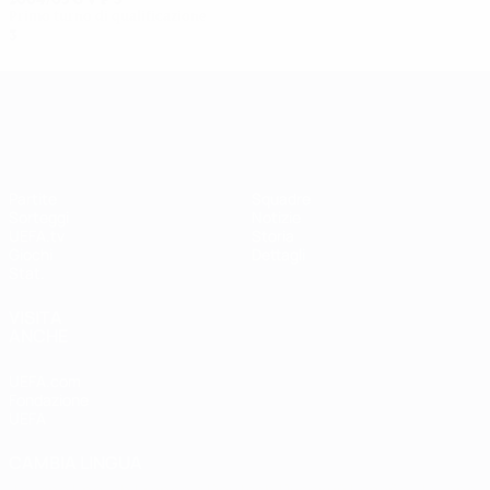
Primo turno di qualificazione
3
0
1
2
UEFA Women's Champions League
Partite
Squadre
Sorteggi
Notizie
UEFA.tv
Storia
Giochi
Dettagli
Stat.
VISITA
ANCHE
UEFA.com
Fondazione
UEFA
CAMBIA LINGUA