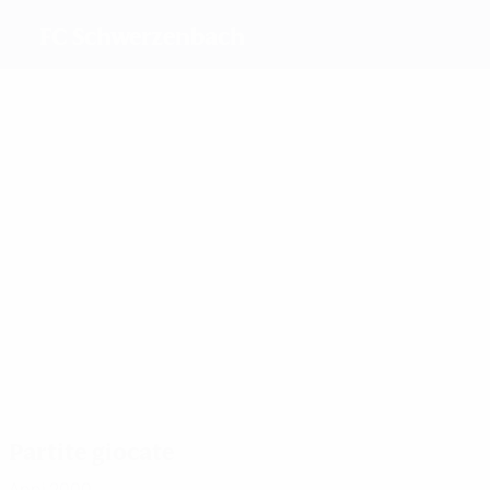
FC Schwerzenbach
Migliori
marcatori
3
Kälin
Graf
Hügli
1
1
Schwarz
Zumbühl
1
Soltermann
Più
presenze
3
3
3
Hügli
Zutter
3
Werner
3
Schwarz
3
Rüttimann
Soltermann
Partite giocate
Anni 2000