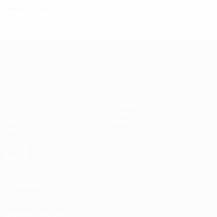
2003/04
G
V
P
S
Fase a gironi
3
0
2
1
UEFA Women's Champions League
Partite
Squadre
Sorteggi
Notizie
UEFA.tv
Storia
Giochi
Dettagli
Stat.
VISITA
ANCHE
UEFA.com
Fondazione
UEFA
CAMBIA LINGUA