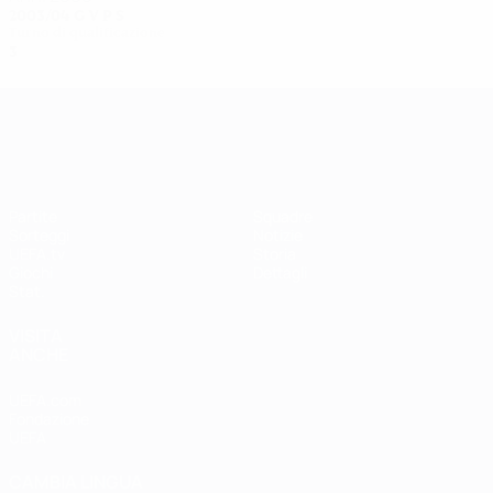
2003/04
G
V
P
S
Turno di qualificazione
3
1
0
2
UEFA Women's Champions League
Partite
Squadre
Sorteggi
Notizie
UEFA.tv
Storia
Giochi
Dettagli
Stat.
VISITA
ANCHE
UEFA.com
Fondazione
UEFA
CAMBIA LINGUA