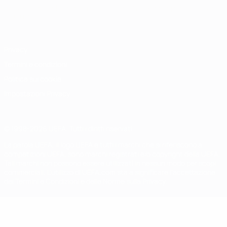
Italiano
English
Français
Deutsch
Русский
Español
Italiano
Português
Privacy
Termini e condizioni
Politica sui cookie
Impostazioni Privacy
© 1998-2026 UEFA. Tutti i diritti riservati
La parola UEFA, il logo UEFA e tutti i marchi che si riferiscono a
competizioni UEFA, sono marchi registrati e/o copyright della UEFA.
Tali marchi non possono essere utilizzati in nessun modo per scopi
commerciali. L'utilizzo di UEFA.com sta a significare l'accettazione
dei Termini e Condizioni e delle Norme sulla Privacy.