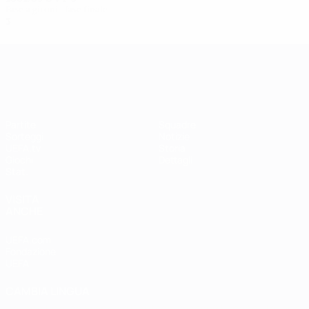
Fase a gironi - fase finale
3
0
0
3
UEFA Women's Champions League
Partite
Squadre
Sorteggi
Notizie
UEFA.tv
Storia
Giochi
Dettagli
Stat.
VISITA
ANCHE
UEFA.com
Fondazione
UEFA
CAMBIA LINGUA
Italiano
English
Français
Deutsch
Русский
Español
Italiano