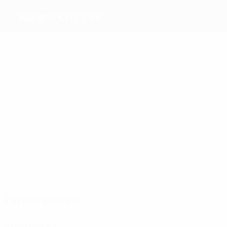
Bangor City GFC
Migliori
marcatori
1
King
Roberts
1
Edwards
Orlik
Wyn-
1
williams
Blackmore
Più
presenze
3
3
3
3
3
3
King
Smith
Barlow
Orlik
N.
Williams
Davies
Partite giocate
Anni 2000
2002/03
G
V
P
S