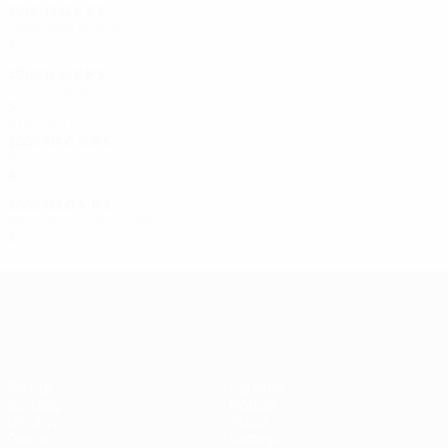
2016/17
G
V
P
S
Sedicesimi di finale
5
2
2
1
2010/11
G
V
P
S
Sedicesimi di finale
5
2
1
2
Anni 2000
2006/07
G
V
P
S
Quarti di finale
8
5
0
3
2002/03
G
V
P
S
Fase a gironi - fase finale
3
1
0
2
UEFA Women's Champions League
Partite
Squadre
Sorteggi
Notizie
UEFA.tv
Storia
Giochi
Dettagli