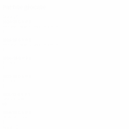
Partite giocate
Anni '20
2026/27
G
V
P
S
Secondo turno di qualificazione
2
1
1
0
2025/26
G
V
P
S
Secondo turno di qualificazione
2
1
0
1
2024/25
G
V
P
S
Turno 1
2
1
0
1
2022/23
G
V
P
S
Turno 1
2
1
0
1
2021/22
G
V
P
S
Fase a gironi
10
3
2
5
2019/20
G
V
P
S
Ottavi di finale
7
5
0
2
Anni '10