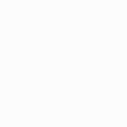
Stat.
VISITA
ANCHE
UEFA.com
Fondazione
UEFA
CAMBIA LINGUA
Italiano
English
Français
Deutsch
Русский
Español
Italiano
Português
Privacy
Termini e condizioni
Politica sui cookie
Impostazioni Privacy
© 1998-2026 UEFA. Tutti i diritti riservati