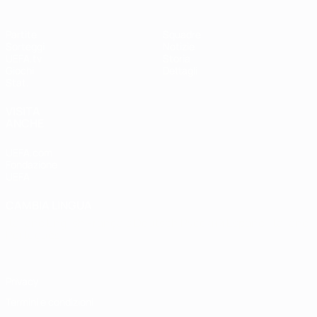
Partite
Squadre
Sorteggi
Notizie
UEFA.tv
Storia
Giochi
Dettagli
Stat.
VISITA
ANCHE
UEFA.com
Fondazione
UEFA
CAMBIA LINGUA
Italiano
English
Français
Deutsch
Русский
Español
Italiano
Português
Privacy
Termini e condizioni