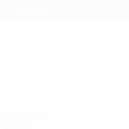
1. FC Femina
Migliori
marcatori
12
8
2
2
2
Pádár
Nagy
Jakab
Fogl
6
Ferenczi
Sebestyén
Più
presenze
19
19
17
16
Pádár
Szekér
Kanta
17
Sümegi
17
Paraoanu
Sebestyén
Partite giocate
Anni 2000
2008/09
G
V
P
S