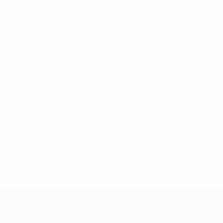
Primo turno di qualificazione
3
1
0
2
2007/08
G
V
P
S
Primo turno di qualificazione
3
2
0
1
2006/07
G
V
P
S
Secondo turno di qualificazione
6
3
0
3
2003/04
G
V
P
S
Fase a gironi
3
1
0
2
2002/03
G
V
P
S
Fase a gironi - fase finale
3
1
0
2
2001/02
G
V
P
S
Fase a gironi - fase finale
3
1
0
2
UEFA Women's Champions League