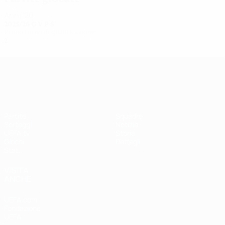
Anni '20
2025/26
G
V
P
S
Primo turno di qualificazione
2
1
0
1
UEFA Women's Champions League
Partite
Squadre
Sorteggi
Notizie
UEFA.tv
Storia
Giochi
Dettagli
Stat.
VISITA
ANCHE
UEFA.com
Fondazione
UEFA