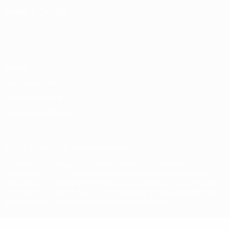
CAMBIA LINGUA
Italiano
English
Français
Deutsch
Русский
Español
Italiano
Português
Privacy
Termini e condizioni
Politica sui cookie
Impostazioni Privacy
© 1998-2026 UEFA. Tutti i diritti riservati
La parola UEFA, il logo UEFA e tutti i marchi che si riferiscono a
competizioni UEFA, sono marchi registrati e/o copyright della UEFA.
Tali marchi non possono essere utilizzati in nessun modo per scopi
commerciali. L'utilizzo di UEFA.com sta a significare l'accettazione
dei Termini e Condizioni e delle Norme sulla Privacy.