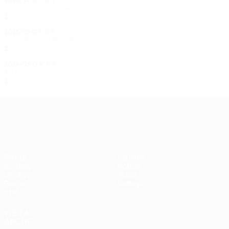
Secondo turno di qualificazione
2
1
0
0
2025/26
G
V
P
S
Secondo turno di qualificazione
2
1
0
1
2024/25
G
V
P
S
Turno 1
2
1
0
1
UEFA Women's Champions League
Partite
Squadre
Sorteggi
Notizie
UEFA.tv
Storia
Giochi
Dettagli
Stat.
VISITA
ANCHE