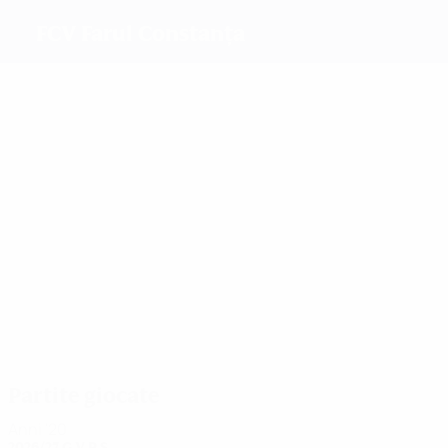
FCV Farul Constanța
Migliori
marcatori
1
1
1
1
Rus
Gnaly
Tabita
2
A.M.
1
Florentina
Stanciu
O`Sullivan
Più
presenze
5
5
5
5
Awuor
Bratu
I.
5
5
A.M.
Stancu
Boycheva
Florentina
Stanciu
Partite giocate
Anni '20
2026/27
G
V
P
S