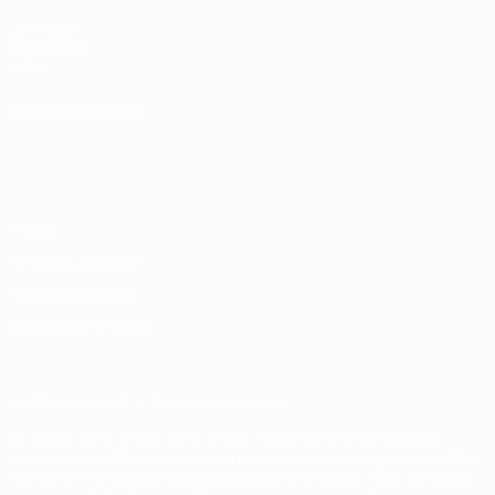
UEFA.com
Fondazione
UEFA
CAMBIA LINGUA
Italiano
English
Français
Deutsch
Русский
Español
Italiano
Português
Privacy
Termini e condizioni
Politica sui cookie
Impostazioni Privacy
© 1998-2026 UEFA. Tutti i diritti riservati
La parola UEFA, il logo UEFA e tutti i marchi che si riferiscono a
competizioni UEFA, sono marchi registrati e/o copyright della UEFA.
Tali marchi non possono essere utilizzati in nessun modo per scopi