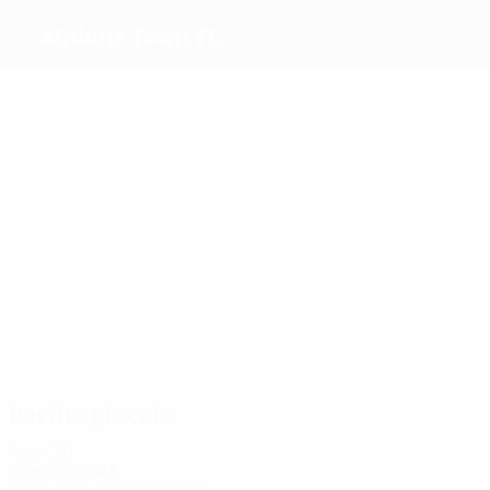
Athlone Town FC
Migliori
marcatori
3
2
2
1
2
1
Molloy
Groves
Gibson
Ryan
Waesch
Scheriff
Più
presenze
6
6
6
6
6
6
Molloy
Gibson
Shine
Waesch
K.
S.
Brennan
Brennan
Partite giocate
Anni '20
2026/27
G
V
P
S
Primo turno di qualificazione