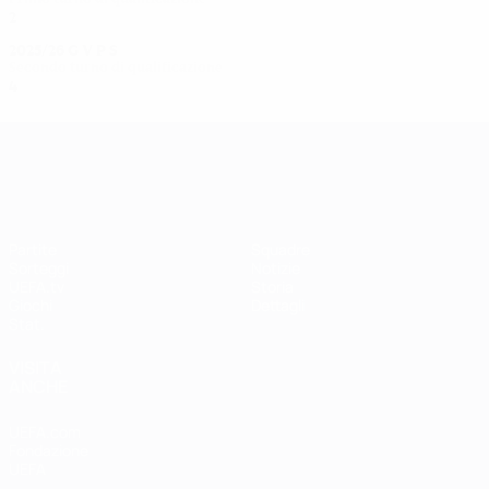
2
1
0
1
2025/26
G
V
P
S
Secondo turno di qualificazione
4
3
0
1
UEFA Women's Champions League
Partite
Squadre
Sorteggi
Notizie
UEFA.tv
Storia
Giochi
Dettagli
Stat.
VISITA
ANCHE
UEFA.com
Fondazione
UEFA