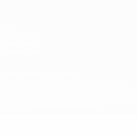
Italiano
English
Français
Deutsch
Русский
Español
Italiano
Português
Privacy
Termini e condizioni
Politica sui cookie
Impostazioni Privacy
© 1998-2026 UEFA. Tutti i diritti riservati
La parola UEFA, il logo UEFA e tutti i marchi che si riferiscono a
competizioni UEFA, sono marchi registrati e/o copyright della UEFA.
Tali marchi non possono essere utilizzati in nessun modo per scopi
commerciali. L'utilizzo di UEFA.com sta a significare l'accettazione
dei Termini e Condizioni e delle Norme sulla Privacy.