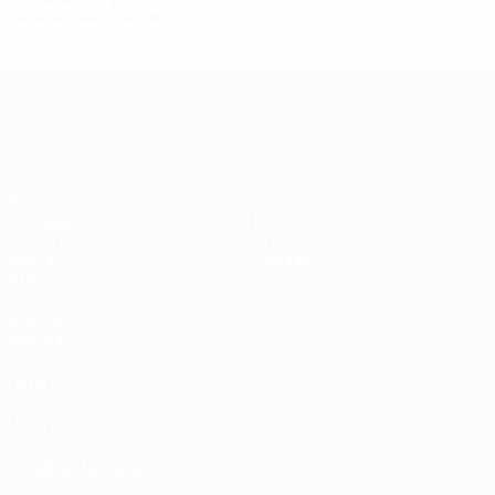
2014/15
G
V
P
S
Turno di qualificazione
3
0
0
3
UEFA Women's Champions League
Partite
Squadre
Sorteggi
Notizie
UEFA.tv
Storia
Giochi
Dettagli
Stat.
VISITA
ANCHE
UEFA.com
Fondazione
UEFA
CAMBIA LINGUA