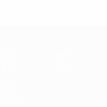
3
0
0
3
2011/12
G
V
P
S
Turno di qualificazione
3
0
0
3
UEFA Women's Champions League
Partite
Squadre
Sorteggi
Notizie
UEFA.tv
Storia
Giochi
Dettagli
Stat.
VISITA
ANCHE
UEFA.com
Fondazione
UEFA