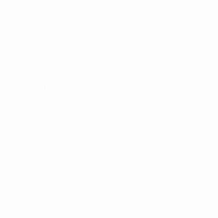
Secondo turno di qualificazione
2
0
0
1
2025/26
G
V
P
S
Secondo turno di qualificazione
2
1
0
1
2024/25
G
V
P
S
Turno 1
2
1
0
1
2023/24
G
V
P
S
Turno 1
2
1
0
1
2022/23
G
V
P
S
Fase a gironi
9
2
1
6
2021/22
G
V
P
S
Turno 2
3
0
1
2
2020/21
G
V
P
S
Secondo turno di qualificazione
2
0
1
1
2019/20
G
V
P
S
Sedicesimi di finale