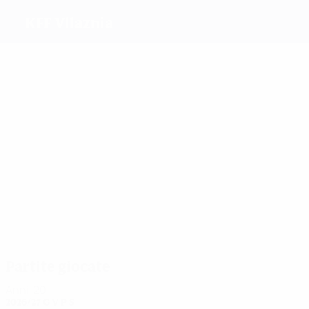
KFF Vllaznia
Migliori
marcatori
13
5
2
2
3
4
Doci
Gjini
Doyle
Muja
G.
Bajraktari
Berisha
Più
presenze
46
41
40
30
23
Doci
Gjini
Franja
Maliqi
17
Bajraktari
Ramadani
Partite giocate
Anni '20
2026/27
G
V
P
S