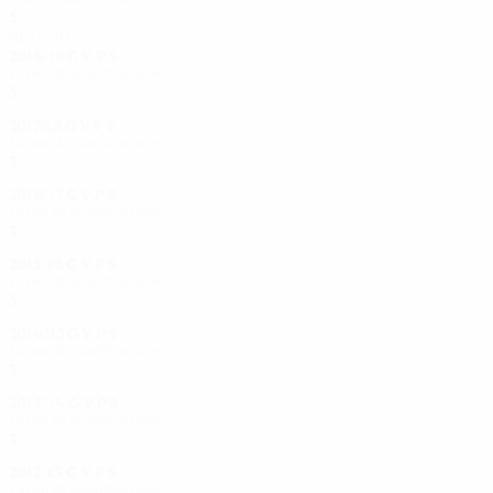
5
2
1
2
Anni '10
2018/19
G
V
P
S
Turno di qualificazione
3
2
0
1
2017/18
G
V
P
S
Turno di qualificazione
3
2
0
1
2016/17
G
V
P
S
Turno di qualificazione
3
0
0
3
2015/16
G
V
P
S
Turno di qualificazione
3
0
0
3
2014/15
G
V
P
S
Turno di qualificazione
3
1
1
1
2013/14
G
V
P
S
Turno di qualificazione
3
0
0
3
2012/13
G
V
P
S
Turno di qualificazione