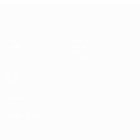
UEFA Women's Champions League
Partite
Squadre
Sorteggi
Notizie
UEFA.tv
Storia
Giochi
Dettagli
Stat.
VISITA
ANCHE
UEFA.com
Fondazione
UEFA
CAMBIA LINGUA
Italiano
English
Français
Deutsch
Русский
Español
Italiano
Português