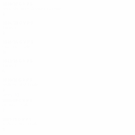
2026/27
G
V
P
S
Secondo turno di qualificazione
2
1
0
0
2024/25
G
V
P
S
Turno 1
2
1
0
1
2023/24
G
V
P
S
Quarti di finale
11
6
2
3
2022/23
G
V
P
S
Turno 2
4
2
1
1
2020/21
G
V
P
S
Sedicesimi di finale
2
0
0
2
Anni '10
2018/19
G
V
P
S
Ottavi di finale
7
4
1
2
2017/18
G
V
P
S
Sedicesimi di finale
5
4
0
1