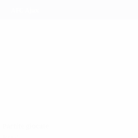
AFC Ajax
Migliori
marcatori
5
2
Grant
3
11
Sabajo
2
3
T.
Leuchter
Van Den
Lewerissa
Hoekstra
Bighelaar
Più
presenze
17
17
19
17
17
15
Grant
Spitse
De
T.
Noordam
Leuchter
Sanders
Hoekstra
Partite giocate
Anni '20