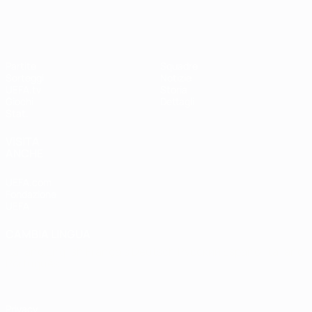
Partite
Squadre
Sorteggi
Notizie
UEFA.tv
Storia
Giochi
Dettagli
Stat.
VISITA
ANCHE
UEFA.com
Fondazione
UEFA
CAMBIA LINGUA
Italiano
English
Français
Deutsch
Русский
Español
Italiano
Português
Privacy