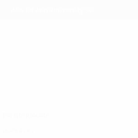
ASA Tel-Aviv University SC
Migliori
marcatori
10
4
4
3
3
2
Shenar
Shelina
Jean
Elinav
Avital
Lavi
Più
presenze
18
18
17
16
14
Shelina
Shenar
Keren
Lavi
Fridman
13
Belhassen
Partite giocate
Anni '20
2019/20
G
V
P
S
Turno di qualificazione