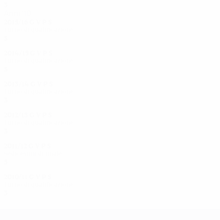
3
1
0
2
Anni '10
2015/16
G
V
P
S
Turno di qualificazione
3
1
0
2
2014/15
G
V
P
S
Turno di qualificazione
3
1
0
2
2013/14
G
V
P
S
Turno di qualificazione
3
1
1
1
2012/13
G
V
P
S
Turno di qualificazione
3
1
1
1
2011/12
G
V
P
S
Sedicesimi di finale
5
2
1
2
2010/11
G
V
P
S
Turno di qualificazione
3
1
0
2
UEFA Women's Champions League