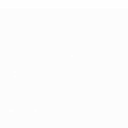
UEFA Women's Champions League
Partite
Squadre
Sorteggi
Notizie
UEFA.tv
Storia
Giochi
Dettagli
Stat.
VISITA
ANCHE
UEFA.com
Fondazione
UEFA
CAMBIA LINGUA
Italiano
English
Français
Deutsch
Русский
Español
Italiano
Português