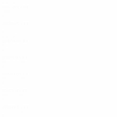
Anni '20
2024/25
G
V
P
S
Turno 1
2
1
0
1
2023/24
G
V
P
S
Turno 1
2
1
0
1
Anni '10
2018/19
G
V
P
S
Ottavi di finale
4
2
0
2
2017/18
G
V
P
S
Quarti di finale
6
3
1
2
2014/15
G
V
P
S
Quarti di finale
6
2
1
3
2010/11
G
V
P
S
Quarti di finale
6
4
2
0
2009/10
G
V
P
S
Ottavi di finale
7
5
1
1