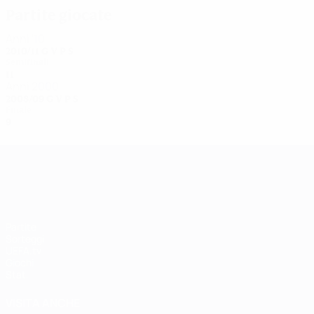
Partite giocate
Anni '10
2010/11
G
V
P
S
Semifinali
11
9
1
1
Anni 2000
2008/09
G
V
P
S
Finale
9
7
2
0
UEFA Women's Champions League
Partite
Sorteggi
UEFA.tv
Giochi
Stat.
VISITA ANCHE