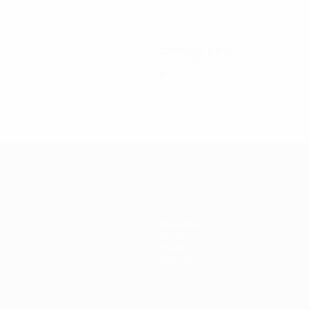
2009/10
G
V
P
S
Semifinali
8
6
2
0
Squadre
Notizie
Storia
Dettagli