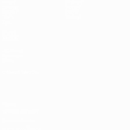
Partite
Squadre
Sorteggi
Notizie
UEFA.tv
Storia
Giochi
Dettagli
Stat.
VISITA
ANCHE
UEFA.com
Fondazione
UEFA
CAMBIA LINGUA
Italiano
English
Français
Deutsch
Русский
Español
Italiano
Português
Privacy
Termini e condizioni
Politica sui cookie
Impostazioni Privacy