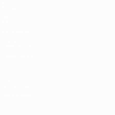
Partite
Sorteggi
UEFA.tv
Giochi
Stat.
VISITA ANCHE
UEFA.com
Fondazione UEFA
CAMBIA LINGUA
Italiano
English
Français
Deutsch
Русский
Español
Italiano
P
Privacy
Termini e condizioni
Politica sui cookie
Impostazioni Privacy