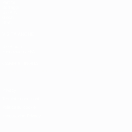
Partite
Sorteggi
UEFA.tv
Giochi
Stat.
VISITA ANCHE
UEFA.com
Fondazione UEFA
CAMBIA LINGUA
Italiano
English
Français
Deutsch
Русский
Español
Italiano
P
Privacy
Termini e condizioni
Politica sui cookie
Impostazioni Privacy