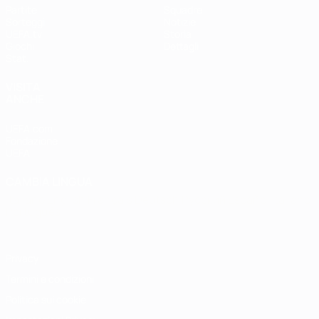
Partite
Squadre
Sorteggi
Notizie
UEFA.tv
Storia
Giochi
Dettagli
Stat.
VISITA
ANCHE
UEFA.com
Fondazione
UEFA
CAMBIA LINGUA
Italiano
English
Français
Deutsch
Русский
Español
Italiano
Português
Privacy
Termini e condizioni
Politica sui cookie