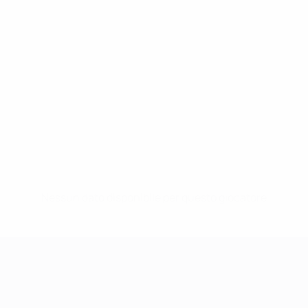
Nessun dato disponibile per questo giocatore
UEFA Women's Champions League