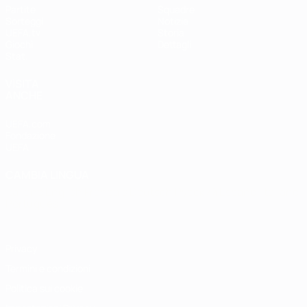
Partite
Squadre
Sorteggi
Notizie
UEFA.tv
Storia
Giochi
Dettagli
Stat.
VISITA
ANCHE
UEFA.com
Fondazione
UEFA
CAMBIA LINGUA
Italiano
English
Français
Deutsch
Русский
Español
Italiano
Português
Privacy
Termini e condizioni
Politica sui cookie