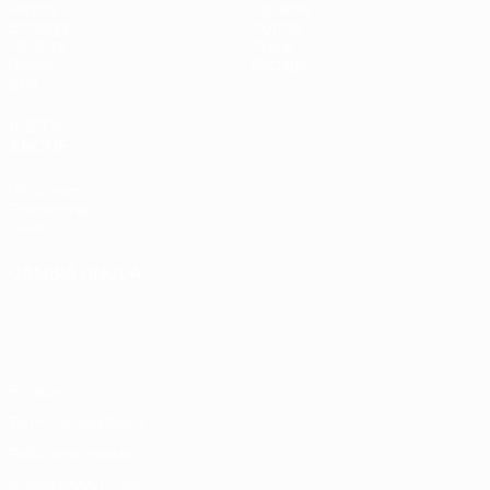
Partite
Squadre
Sorteggi
Notizie
UEFA.tv
Storia
Giochi
Dettagli
Stat.
VISITA
ANCHE
UEFA.com
Fondazione
UEFA
CAMBIA LINGUA
Italiano
English
Français
Deutsch
Русский
Español
Italiano
Português
Privacy
Termini e condizioni
Politica sui cookie
Impostazioni Privacy