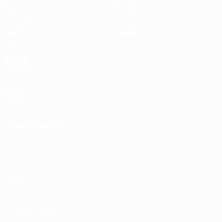
Partite
Squadre
Sorteggi
Notizie
UEFA.tv
Storia
Giochi
Dettagli
Stat.
VISITA
ANCHE
UEFA.com
Fondazione
UEFA
CAMBIA LINGUA
Italiano
English
Français
Deutsch
Русский
Español
Italiano
Português
Privacy
Termini e condizioni
Politica sui cookie