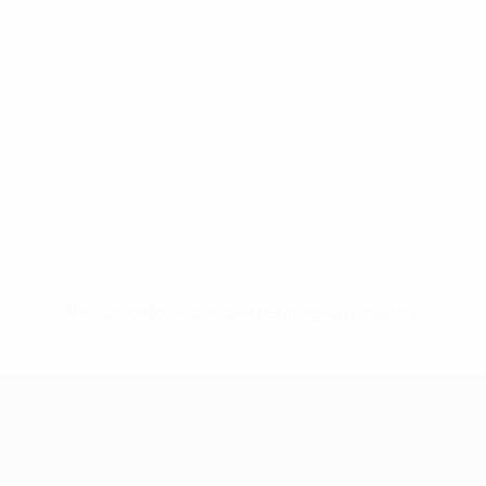
Nessun dato disponibile per questo giocatore
UEFA Women's Champions League