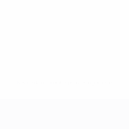
Nessun dato disponibile per questo giocatore
UEFA Women's Champions League