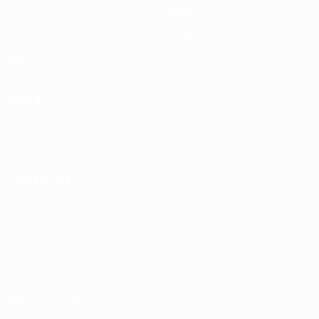
Partite
Squadre
Sorteggi
Notizie
UEFA.tv
Storia
Giochi
Dettagli
Stat.
VISITA
ANCHE
UEFA.com
Fondazione
UEFA
CAMBIA LINGUA
Italiano
English
Français
Deutsch
Русский
Español
Italiano
Português
Privacy
Termini e condizioni
Politica sui cookie