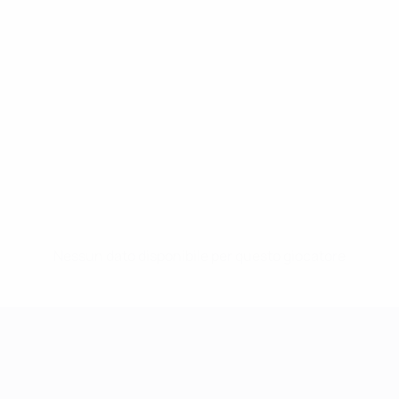
Nessun dato disponibile per questo giocatore
UEFA Women's Champions League