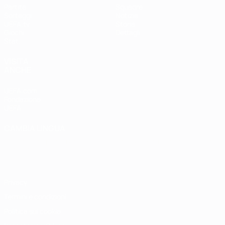
Partite
Squadre
Sorteggi
Notizie
UEFA.tv
Storia
Giochi
Dettagli
Stat.
VISITA
ANCHE
UEFA.com
Fondazione
UEFA
CAMBIA LINGUA
Italiano
English
Français
Deutsch
Русский
Español
Italiano
Português
Privacy
Termini e condizioni
Politica sui cookie