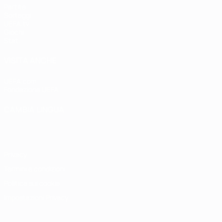
Partite
Sorteggi
UEFA.tv
Giochi
Stat.
VISITA ANCHE
UEFA.com
Fondazione UEFA
CAMBIA LINGUA
Italiano
English
Français
Deutsch
Русский
Español
Italiano
P
Privacy
Termini e condizioni
Politica sui cookie
Impostazioni Privacy