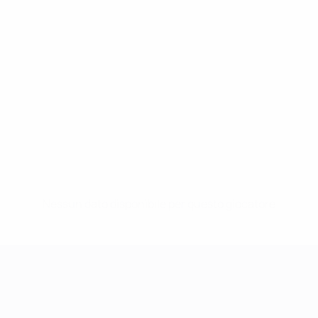
Nessun dato disponibile per questo giocatore
UEFA Women's Champions League