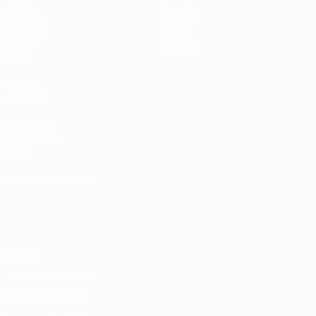
Partite
Squadre
Sorteggi
Notizie
UEFA.tv
Storia
Giochi
Dettagli
Stat.
VISITA
ANCHE
UEFA.com
Fondazione
UEFA
CAMBIA LINGUA
Italiano
English
Français
Deutsch
Русский
Español
Italiano
Português
Privacy
Termini e condizioni
Politica sui cookie