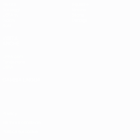
Partite
Squadre
Sorteggi
Notizie
UEFA.tv
Storia
Giochi
Dettagli
Stat.
VISITA
ANCHE
UEFA.com
Fondazione
UEFA
CAMBIA LINGUA
Italiano
English
Français
Deutsch
Русский
Español
Italiano
Português
Privacy
Termini e condizioni
Politica sui cookie