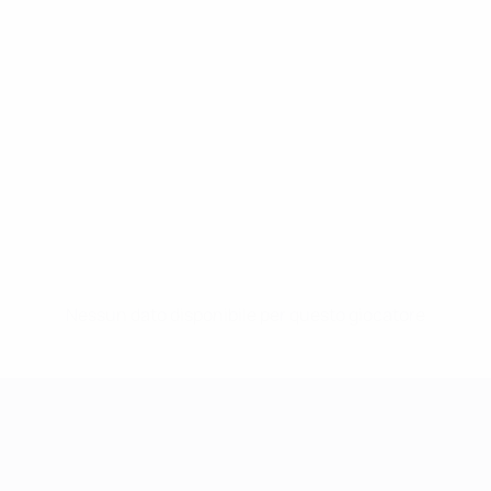
Nessun dato disponibile per questo giocatore
UEFA Women's Champions League