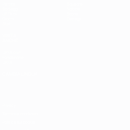
Partite
Squadre
Sorteggi
Notizie
UEFA.tv
Storia
Giochi
Dettagli
Stat.
VISITA
ANCHE
UEFA.com
Fondazione
UEFA
CAMBIA LINGUA
Italiano
English
Français
Deutsch
Русский
Español
Italiano
Português
Privacy
Termini e condizioni
Politica sui cookie