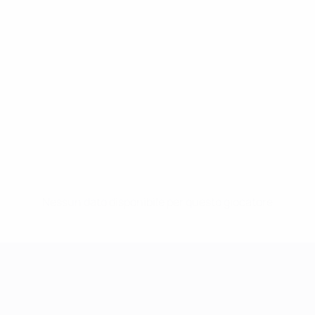
Nessun dato disponibile per questo giocatore
UEFA Women's Champions League