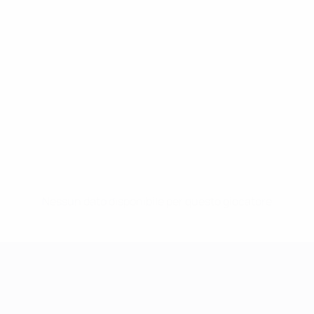
Nessun dato disponibile per questo giocatore
UEFA Women's Champions League