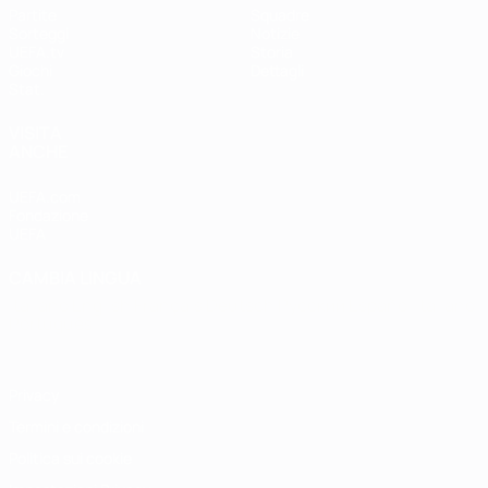
Partite
Squadre
Sorteggi
Notizie
UEFA.tv
Storia
Giochi
Dettagli
Stat.
VISITA
ANCHE
UEFA.com
Fondazione
UEFA
CAMBIA LINGUA
Italiano
English
Français
Deutsch
Русский
Español
Italiano
Português
Privacy
Termini e condizioni
Politica sui cookie