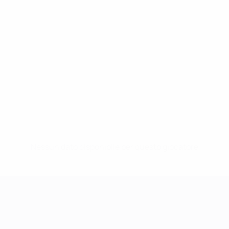
Nessun dato disponibile per questo giocatore
UEFA Women's Champions League