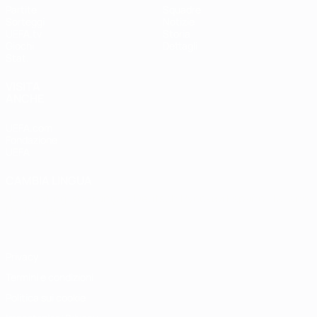
Partite
Squadre
Sorteggi
Notizie
UEFA.tv
Storia
Giochi
Dettagli
Stat.
VISITA
ANCHE
UEFA.com
Fondazione
UEFA
CAMBIA LINGUA
Italiano
English
Français
Deutsch
Русский
Español
Italiano
Português
Privacy
Termini e condizioni
Politica sui cookie