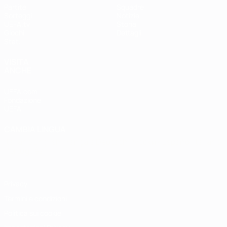
Partite
Squadre
Sorteggi
Notizie
UEFA.tv
Storia
Giochi
Dettagli
Stat.
VISITA
ANCHE
UEFA.com
Fondazione
UEFA
CAMBIA LINGUA
Italiano
English
Français
Deutsch
Русский
Español
Italiano
Português
Privacy
Termini e condizioni
Politica sui cookie