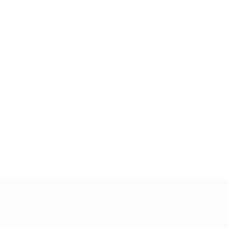
Nessun dato disponibile per questo giocatore
UEFA Women's Champions League