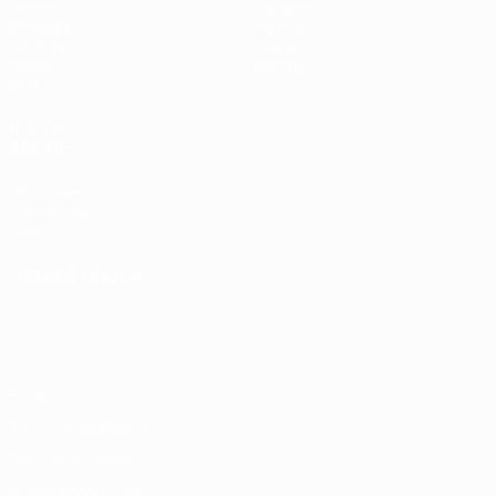
Partite
Squadre
Sorteggi
Notizie
UEFA.tv
Storia
Giochi
Dettagli
Stat.
VISITA
ANCHE
UEFA.com
Fondazione
UEFA
CAMBIA LINGUA
Italiano
English
Français
Deutsch
Русский
Español
Italiano
Português
Privacy
Termini e condizioni
Politica sui cookie
Impostazioni Privacy