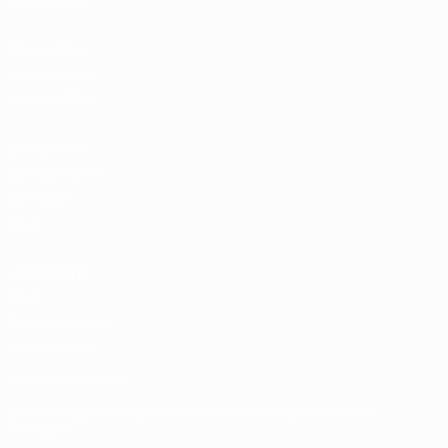
Hospitality
Store delle
Nazionali di
calcio UEFA
Store delle
Competizioni
UEFA per
Club
UEFA Men's
Club
Competitions
Memorabilia
CAMBIA LINGUA
Italiano
English
Français
Deutsch
Русский
Español
Italiano
Português